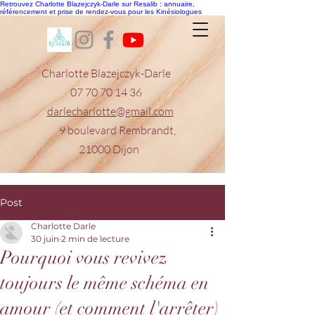
Retrouvez Charlotte Blazejczyk-Darle sur Resalib : annuaire,
référencement et prise de rendez-vous pour les Kinésiologues
Charlotte Blazejczyk-Darle
07 70 70 14 36
darlecharlotte@gmail.com
9 boulevard Rembrandt,
21000 Dijon
Post
Charlotte Darle
30 juin
2 min de lecture
Pourquoi vous revivez
toujours le même schéma en
amour (et comment l'arrêter)