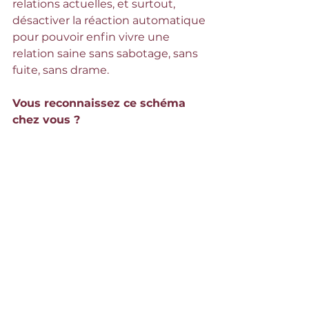
relations actuelles, et surtout, 
désactiver la réaction automatique 
pour pouvoir enfin vivre une 
relation saine sans sabotage, sans 
fuite, sans drame.
Vous reconnaissez ce schéma 
chez vous ?
Réservez votre rendez-vous pour 
qu'on regarde ensemble ce qui se 
rejoue dans vos relations et 
comment commencer à le 
réécrire. 
Je réserve ma séance