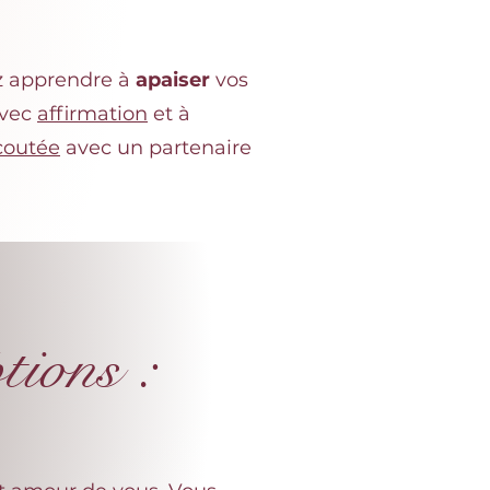
z apprendre à
apaiser
vos
avec
affirmation
et à
coutée
avec un partenaire
tions :