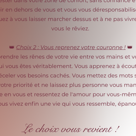
ester dans votre zone de confort, sans confiance 
ir en dehors de vous et vous vous déresponsabilis
nuez à vous laisser marcher dessus et à ne pas viv
vous le rêviez.
👑
Choix 2 : Vous reprenez votre couronne !
👑
prendre les rênes de votre vie entre vos mains et
qui vous êtes véritablement. Vous apprenez à écout
celer vos besoins cachés. Vous mettez des mots 
otre priorité et ne laissez plus personne vous ma
e en vous et ressentez de l'amour pour vous-même
us vivez enfin une vie qui vous ressemble, épanou
Le choix vous revient !