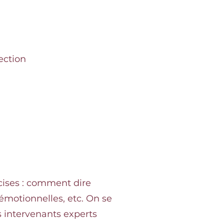
ection
cises : comment dire
émotionnelles, etc. On se
s intervenants experts