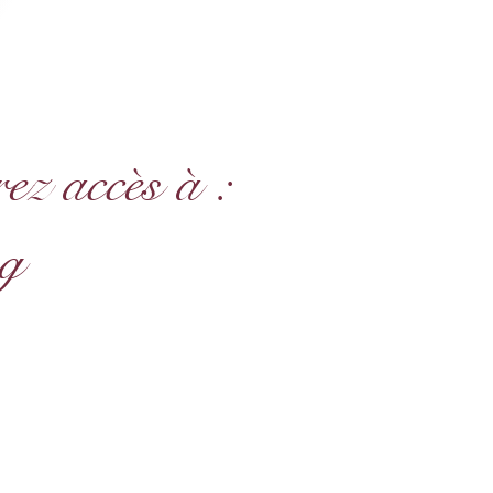
z accès à :
ng