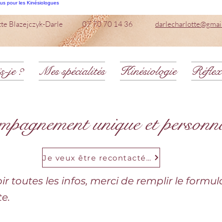
ous pour les Kinésiologues
otte Blazejczyk-Darle
07 70 70 14 36
darlecharlotte@gmai
s-je ?
Mes spécialités
Kinésiologie
Réflex
mpagnement unique et personn
Je veux être recontactée !
r toutes les infos, merci de remplir le formul
e.