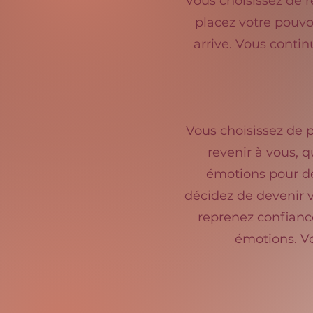
Vous choisissez de r
placez votre pouvo
arrive. Vous conti
Vous choisissez de 
revenir à vous, 
émotions pour dé
décidez de devenir v
reprenez confianc
émotions. Vo