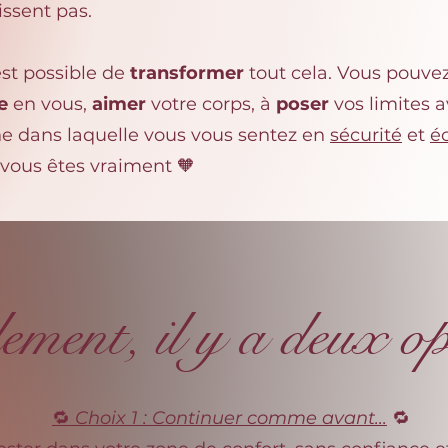
issent pas.
est possible de
transformer
tout cela. Vous pouve
e
en vous,
aimer
votre corps, à
poser
vos limites 
ine dans laquelle vous vous sentez en
sécurité
et
é
 vous êtes vraiment 🧡
ement, il y a deux op
🔁
Choix 1 : Continuer comme avant...
🔁