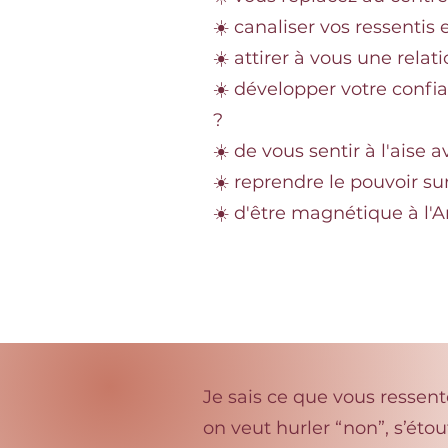
☀️ canaliser vos ressentis 
☀️ attirer à vous une relat
☀️ développer votre confia
?
☀️ de vous sentir à l'aise 
☀️ reprendre le pouvoir sur
☀️ d'être magnétique à l'
Je sais ce que vous ressente
on veut hurler “non”, s’étou