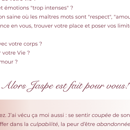
et émotions "trop intenses" ?
ion saine où les maîtres mots sont "respect", "amour
nce en vous, trouver votre place et poser vos limi
avec votre corps ?
 votre Vie ?
Amour ?
Alors Jaspe est fait pour vous!
z. J’ai vécu ça moi aussi : se sentir
coupée
de son 
ffer dans la
culpabilité
, la peur d’être
abandonné