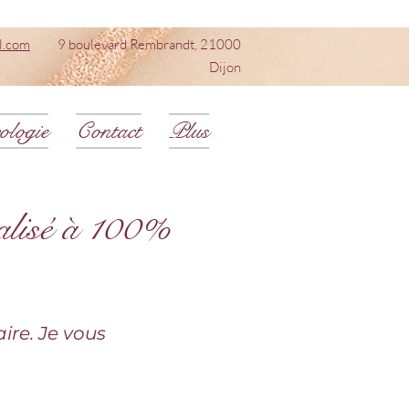
l.com
9 boulevard Rembrandt, 21000
Dijon
ologie
Contact
Plus
alisé à 100%
aire. Je vous